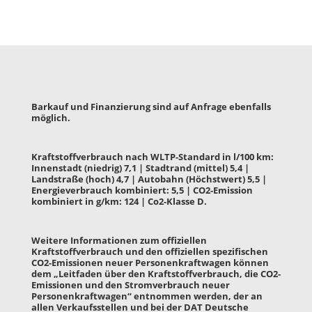
Barkauf und Finanzierung sind auf Anfrage ebenfalls
möglich.
Kraftstoffverbrauch nach WLTP-Standard in l/100 km:
Innenstadt (niedrig) 7,1 | Stadtrand (mittel) 5,4 |
Landstraße (hoch) 4,7 | Autobahn (Höchstwert) 5,5 |
Energieverbrauch kombiniert: 5,5 | CO2-Emission
kombiniert in g/km: 124 | Co2-Klasse D.
Weitere Informationen zum offiziellen
Kraftstoffverbrauch und den offiziellen spezifischen
CO2-Emissionen neuer Personenkraftwagen können
dem „Leitfaden über den Kraftstoffverbrauch, die CO2-
Emissionen und den Stromverbrauch neuer
Personenkraftwagen“ entnommen werden, der an
allen Verkaufsstellen und bei der DAT Deutsche