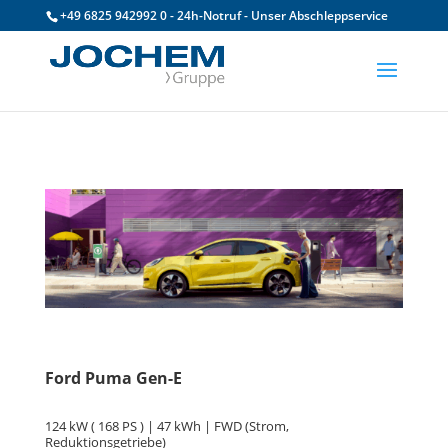
+49 6825 942992 0 - 24h-Notruf - Unser Abschleppservice
Ford Puma Gen-E
124 kW ( 168 PS ) | 47 kWh | FWD (Strom,
Reduktionsgetriebe)