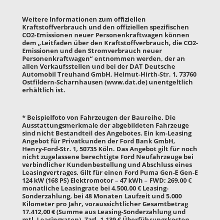
Weitere Informationen zum offiziellen
Kraftstoffverbrauch und den offiziellen spezifischen
CO2-Emissionen neuer Personenkraftwagen können
dem „Leitfaden über den Kraftstoffverbrauch, die CO2-
Emissionen und den Stromverbrauch neuer
Personenkraftwagen“ entnommen werden, der an
allen Verkaufsstellen und bei der DAT Deutsche
Automobil Treuhand GmbH, Helmut-Hirth-Str. 1, 73760
Ostfildern-Scharnhausen (
www.dat.de
) unentgeltlich
erhältlich ist.
* Beispielfoto von Fahrzeugen der Baureihe. Die
Ausstattungsmerkmale der abgebildeten Fahrzeuge
sind nicht Bestandteil des Angebotes. Ein km-Leasing
Angebot für Privatkunden der Ford Bank GmbH,
Henry-Ford-Str. 1, 50735 Köln. Das Angebot gilt für noch
nicht zugelassene berechtigte Ford Neufahrzeuge bei
verbindlicher Kundenbestellung und Abschluss eines
Leasingvertrages. Gilt für einen Ford Puma Gen-E Gen-E
124 kW (168 PS) Elektromotor – 47 kWh – FWD; 269,00 €
monatliche Leasingrate bei 4.500,00 € Leasing-
Sonderzahlung, bei 48 Monaten Laufzeit und 5.000
Kilometer pro Jahr, voraussichtlicher Gesamtbetrag
17.412,00 € (Summe aus Leasing-Sonderzahlung und
mtl. Leasingraten). Zzgl. 1.139 € Überführungskosten