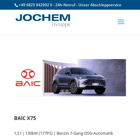
+49 6825 942992 0 - 24h-Notruf - Unser Abschleppservice
BAIC X75
1,5 l | 130kW (177PS) | Benzin 7-Gang-DSG-Automatik